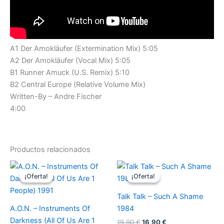
A1 Der Amokläufer (Extermination Mix) 5:05
A2 Der Amokläufer (Vocal Mix) 5:05
B1 Runner Amuck (U.S. Remix) 5:10
B2 Central Europe (Relative Volume Mix)
Written-By – Andre Fischer
4:00
Productos relacionados
¡Oferta!
¡Oferta!
¡Oferta!
¡Oferta!
Talk Talk – Such A Shame
A.O.N. – Instruments Of
1984
Darkness (All Of Us Are 1
El
El
19,90
€
16,90
€