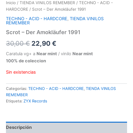
Inicio
/
TIENDA VINILOS REMEMBER
/
TECHNO - ACID -
HARDCORE
/ Scrot – Der Amokläufer 1991
TECHNO - ACID - HARDCORE
,
TIENDA VINILOS
REMEMBER
Scrot – Der Amokläufer 1991
El
El
30,00
€
22,90
€
precio
precio
Caratula vg+ a
Near mint
/ vinilo
Near mint
100% de coleccion
original
actual
Sin existencias
era:
es:
30,00 €.
22,90 €.
Categorías:
TECHNO - ACID - HARDCORE
,
TIENDA VINILOS
REMEMBER
Etiqueta:
ZYX Records
Descripción