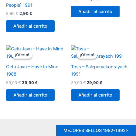
precio
precio
People) 1991
original
actual
Añadir al carrito
El
El
8,90
€
2,90
€
era:
es:
precio
precio
19,90 €.
16,90 €.
original
actual
Añadir al carrito
era:
es:
8,90 €.
2,90 €.
¡Oferta!
¡Oferta!
¡Oferta!
¡Oferta!
Cetu Javu – Have In Mind
Toss ‎– Saleperyckonrayach
1988
1991
El
El
El
El
59,90
€
39,90
€
39,90
€
29,90
€
precio
precio
precio
precio
original
actual
original
actual
Añadir al carrito
Añadir al carrito
era:
es:
era:
es:
59,90 €.
39,90 €.
39,90 €.
29,90 €.
MEJORES SELLOS 1982-1992>