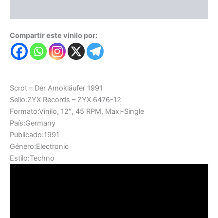
Valoraciones (0)
Compartir este vinilo por:
Scrot – Der Amokläufer 1991
Sello:ZYX Records – ZYX 6476-12
Formato:Vinilo, 12″, 45 RPM, Maxi-Single
País:Germany
Publicado:1991
Género:Electronic
Estilo:Techno