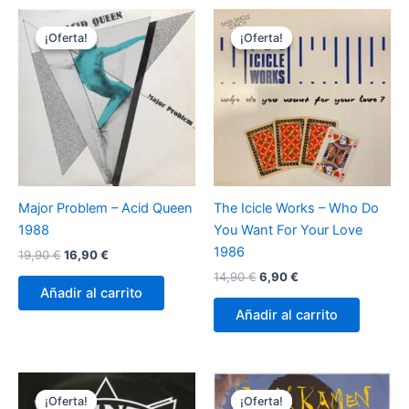
¡Oferta!
¡Oferta!
¡Oferta!
¡Oferta!
Major Problem – Acid Queen
The Icicle Works – Who Do
1988
You Want For Your Love
1986
El
El
19,90
€
16,90
€
precio
precio
El
El
14,90
€
6,90
€
original
actual
precio
precio
Añadir al carrito
era:
es:
original
actual
Añadir al carrito
19,90 €.
16,90 €.
era:
es:
14,90 €.
6,90 €.
¡Oferta!
¡Oferta!
¡Oferta!
¡Oferta!