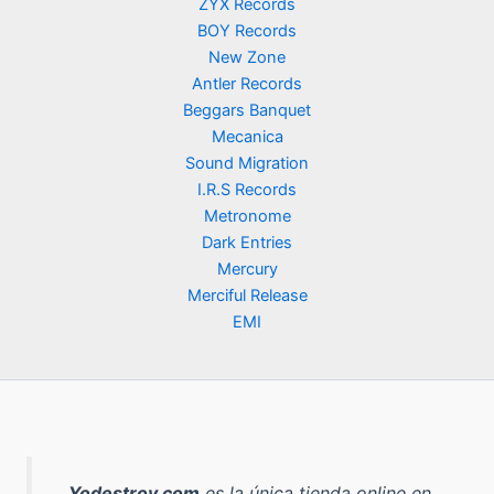
ZYX Records
BOY Records
New Zone
Antler Records
Beggars Banquet
Mecanica
Sound Migration
I.R.S Records
Metronome
Dark Entries
Mercury
Merciful Release
EMI
Yodestroy.com
es la
única tienda online en