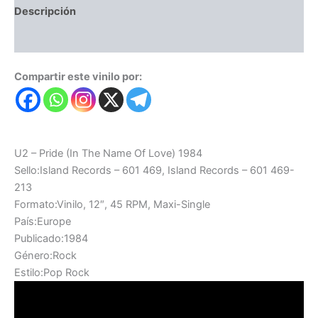
Descripción
Valoraciones (0)
Compartir este vinilo por:
U2 – Pride (In The Name Of Love) 1984
Sello:Island Records – 601 469, Island Records – 601 469-
213
Formato:Vinilo, 12″, 45 RPM, Maxi-Single
País:Europe
Publicado:1984
Género:Rock
Estilo:Pop Rock