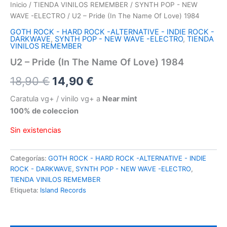
Inicio
/
TIENDA VINILOS REMEMBER
/
SYNTH POP - NEW
WAVE -ELECTRO
/ U2 – Pride (In The Name Of Love) 1984
GOTH ROCK - HARD ROCK -ALTERNATIVE - INDIE ROCK -
DARKWAVE
,
SYNTH POP - NEW WAVE -ELECTRO
,
TIENDA
VINILOS REMEMBER
U2 – Pride (In The Name Of Love) 1984
El
El
18,90
€
14,90
€
precio
precio
Caratula vg+ / vinilo vg+ a
Near mint
100% de coleccion
original
actual
Sin existencias
era:
es:
18,90 €.
14,90 €.
Categorías:
GOTH ROCK - HARD ROCK -ALTERNATIVE - INDIE
ROCK - DARKWAVE
,
SYNTH POP - NEW WAVE -ELECTRO
,
TIENDA VINILOS REMEMBER
Etiqueta:
Island Records