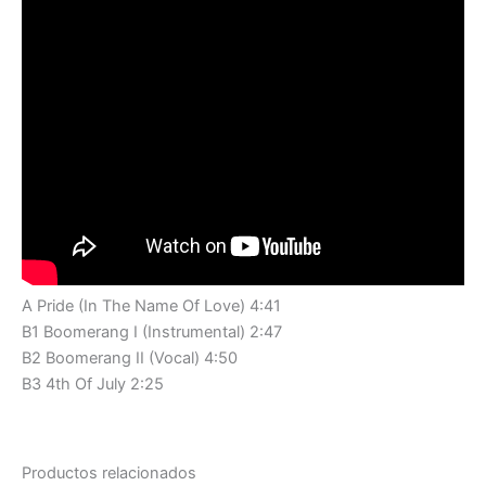
A Pride (In The Name Of Love) 4:41
B1 Boomerang I (Instrumental) 2:47
B2 Boomerang II (Vocal) 4:50
B3 4th Of July 2:25
Productos relacionados